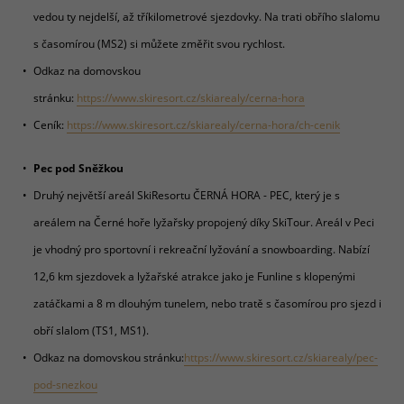
vedou ty nejdelší, až tříkilometrové sjezdovky. Na trati obřího slalomu
s časomírou (MS2) si můžete změřit svou rychlost.
Odkaz na domovskou
stránku:
https://www.skiresort.cz/skiarealy/cerna-hora
Ceník:
https://www.skiresort.cz/skiarealy/cerna-hora/ch-cenik
Pec pod Sněžkou
Druhý největší areál SkiResortu ČERNÁ HORA - PEC, který je s
areálem na Černé hoře lyžařsky propojený díky SkiTour. Areál v Peci
je vhodný pro sportovní i rekreační lyžování a snowboarding. Nabízí
12,6 km sjezdovek a lyžařské atrakce jako je Funline s klopenými
zatáčkami a 8 m dlouhým tunelem, nebo tratě s časomírou pro sjezd i
obří slalom (TS1, MS1).
Odkaz na domovskou stránku:
https://www.skiresort.cz/skiarealy/pec-
pod-snezkou