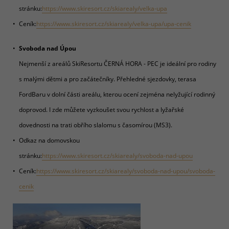
stránku:
https://www.skiresort.cz/skiarealy/velka-upa
Ceník:
https://www.skiresort.cz/skiarealy/velka-upa/upa-cenik
Svoboda nad Úpou
Nejmenší z areálů SkiResortu ČERNÁ HORA - PEC je ideální pro rodiny
s malými dětmi a pro začátečníky. Přehledné sjezdovky, terasa
FordBaru v dolní části areálu, kterou ocení zejména nelyžující rodinný
doprovod. I zde můžete vyzkoušet svou rychlost a lyžařské
dovednosti na trati obřího slalomu s časomírou (MS3).
Odkaz na domovskou
stránku:
https://www.skiresort.cz/skiarealy/svoboda-nad-upou
Ceník:
https://www.skiresort.cz/skiarealy/svoboda-nad-upou/svoboda-
cenik