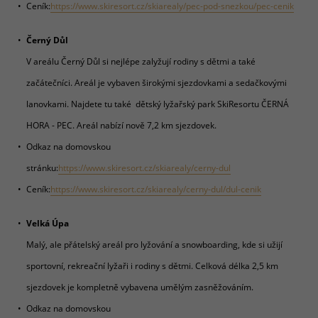
Ceník:
https://www.skiresort.cz/skiarealy/pec-pod-snezkou/pec-cenik
Černý Důl
V areálu Černý Důl si nejlépe zalyžují rodiny s dětmi a také
začátečníci. Areál je vybaven širokými sjezdovkami a sedačkovými
lanovkami. Najdete tu také dětský lyžařský park SkiResortu ČERNÁ
HORA - PEC. Areál nabízí nově 7,2 km sjezdovek.
Odkaz na domovskou
stránku:
https://www.skiresort.cz/skiarealy/cerny-dul
Ceník:
https://www.skiresort.cz/skiarealy/cerny-dul/dul-cenik
Velká Úpa
Malý, ale přátelský areál pro lyžování a snowboarding, kde si užijí
sportovní, rekreační lyžaři i rodiny s dětmi. Celková délka 2,5 km
sjezdovek je kompletně vybavena umělým zasněžováním.
Odkaz na domovskou