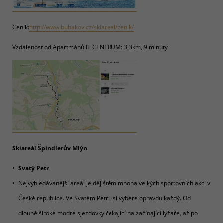
Ceník:
http://www.bubakov.cz/skiareal/cenik/
Vzdálenost od Apartmánů IT CENTRUM: 3,3km, 9 minuty
Skiareál Špindlerův Mlýn
Svatý Petr
Nejvyhledávanější areál je dějištěm mnoha velkých sportovních akcí v
České republice. Ve Svatém Petru si vybere opravdu každý. Od
dlouhé široké modré sjezdovky čekající na začínající lyžaře, až po