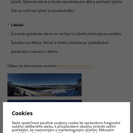
lyžařů. Výborná mírná a široká sjezdovka pro děti a začínající lyžaře.
Zde se rodí noví lyžaři a snowboarďáci.
Labská
Červená sjezdovka, která se nachází u Labské přehrady na začátku
Špindlerova Mlýna. Menší a klidné středisko je vyhledáváné
především rodinami s dětmi.
Odkaz na domovskou stránku:
http://www.skiareal.cz