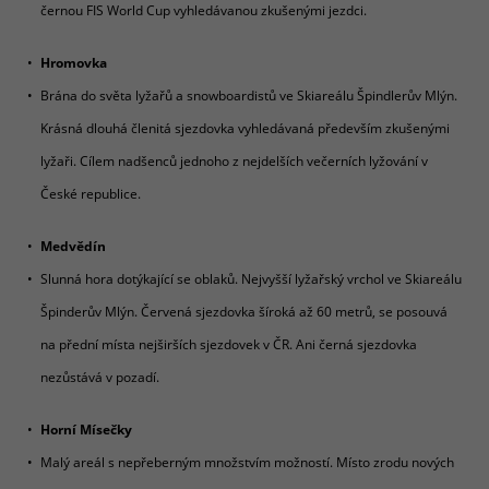
černou FIS World Cup vyhledávanou zkušenými jezdci.
Hromovka
Brána do světa lyžařů a snowboardistů ve Skiareálu Špindlerův Mlýn.
Krásná dlouhá členitá sjezdovka vyhledávaná především zkušenými
lyžaři. Cílem nadšenců jednoho z nejdelších večerních lyžování v
České republice.
Medvědín
Slunná hora dotýkající se oblaků. Nejvyšší lyžařský vrchol ve Skiareálu
Špinderův Mlýn. Červená sjezdovka šíroká až 60 metrů, se posouvá
na přední místa nejširších sjezdovek v ČR. Ani černá sjezdovka
nezůstává v pozadí.
Horní Mísečky
Malý areál s nepřeberným množstvím možností. Místo zrodu nových