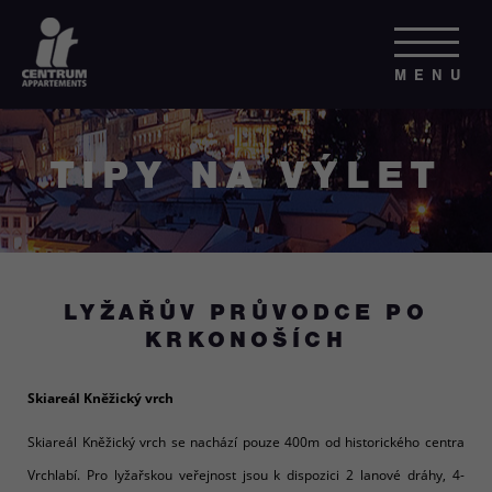
MENU
TIPY NA VÝLET
LYŽAŘŮV PRŮVODCE PO
KRKONOŠÍCH
Skiareál Kněžický vrch
Skiareál Kněžický vrch se nachází pouze 400m od historického centra
Vrchlabí. Pro lyžařskou veřejnost jsou k dispozici 2 lanové dráhy, 4-