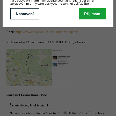
Ceník:
https://www.skiareal.cz/cenik/denni-skipasy
Vzdálenost od Apartmánů IT CENTRUM: 15 km, 24 minut
Skiresort Černá Hora – Pec
Černá Hora (Jánské Lázně)
Největší z pěti areálů SkiResortu ČERNÁ HORA - PEC. Z Černé hory