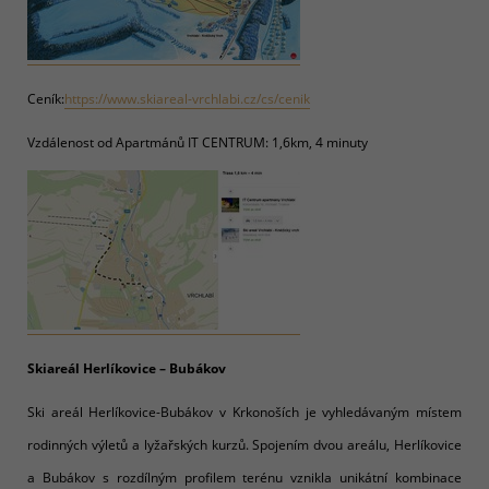
Ceník:
https://www.skiareal-vrchlabi.cz/cs/cenik
Vzdálenost od Apartmánů IT CENTRUM: 1,6km, 4 minuty
Skiareál Herlíkovice – Bubákov
Ski areál Herlíkovice-Bubákov v Krkonoších je vyhledávaným místem
rodinných výletů a lyžařských kurzů. Spojením dvou areálu, Herlíkovice
a Bubákov s rozdílným profilem terénu vznikla unikátní kombinace